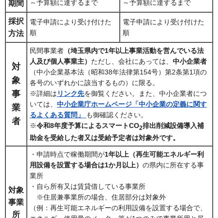
～予算額に達するまで
～予算額に達するまで
期間
採択
電子申請により受け付けた
電子申請により受け付けた
順
順
方法
民間事業者
（埼玉県内で1年以上事業活動を営んでいる法
人及び個人事業主）
ただし、会社にあっては、
中小企業者
対
（中小企業基本法（昭和38年法律第154号）第2条第1項の
象
各号のいずれかに該当するもの）に限る。
事
※詳細は
リンク先
を御覧ください。また、中小企業者につ
いては、
中小企業庁ホームページ「中小企業の定義に関す
業
るよくある質問」
も御確認ください。
者
※
令和8年度予算によるスマートCO
排出削減設備導入補
2
助金を受給した者又は受給予定者は対象外です。
・申請時点で稼働期間が
1年以上（再生可能エネルギー利
用設備を設置する場合は1か月以上）
の県内に所在する事
業所
・自ら所有又は賃貸借している事業所
対象
※住居兼事業所の場合、住居部分は対象外
事業
（例：再生可能エネルギーの利用設備を設置する場合で、
所