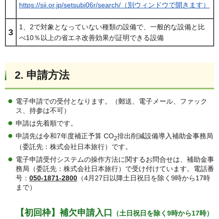
https://sii.or.jp/setsubi06r/search/（別ウィンドウで開きます）
1、2で対象となっていない種類の設備で、一般的な設備と比
3
べ10％以上の省エネ改善効果が証明できる設備
2. 申請方法
電子申請での受付となります。（郵送、電子メール、ファック
ス、持参は不可）
申請は先着順です。
申請先は令和7年度補正予算 CO
排出削減設備導入補助金事務局
2
（委託先：株式会社日本旅行）です。
電子申請受付システムの操作方法に関するお問合せは、補助金事
務局（委託先：株式会社日本旅行）で受け付けています。電話番
号：
050-1871-2800
（4月27日以降土日祝日を除く9時から17時
まで）
【初回枠】補欠申請入口
（土日祝日を除く9時から17時）