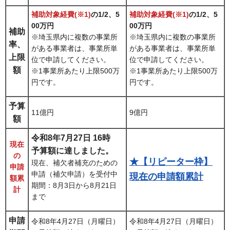
補助対象経費(※1)
の1/2、5
補助対象経費(※1)
の1/2、5
00万円
00万円
補助
※埼玉県内に複数の事業所
※埼玉県内に複数の事業所
率、
がある事業者は、事業所単
がある事業者は、事業所単
上限
位で申請してください。
位で申請してください。
額
※1事業所あたり上限500万
※1事業所あたり上限500万
円です。
円です。
予算
11億円
9億円
額
令和8年7月27日 16時
現在
予算額に達しました。
の
★【リピーター枠】
現在、補欠者補充のための
申請
申請（補欠申請）を受付中
現在の申請額累計
額累
期間：8月3日から8月21日
計
まで
申請
令和8年4月27日（月曜日）
令和8年4月27日（月曜日）