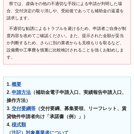
県では、虚偽その他の不適切な手段による申請が判明した場
合、交付決定の取り消しや、受給後であっても補助金の返還を
請求します。
不適切な勧誘によるトラブルを避けるため、申請者ご自身が制
度内容を改めてご確認ください。また、提示された金額が妥当
か判断するため、さらに別の業者からも見積もりを取るなど、
設備費や工事費を慎重に比較検討されることを強くお勧めしま
す。
1.
概要
2.
申請方法
（補助金電子申請入口、実績報告申請入口、
操作方法）
3.
交付要綱等
（交付要綱、募集要領、リーフレット、賃
貸物件申請者向け「承諾書（例）」）
4.
様式類
（注記）対象事業者について