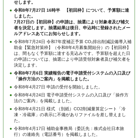
せします。
令和8年7月27日 16時半 【初回枠】について、予算額に達
しました。
7月27日の【初回枠】の申請は、抽選により対象者及び補欠
者を決定します。抽選結果は後日、申込時に登録されたメー
ルアドレスあてにお知らせします。
令和8年7月24日 令和7年度補正予算 CO₂排出削減設備導入補
助金【緊急対策枠】（令和8年4月募集開始分）の【初回枠】
は、間もなく予算額に達する見込みです。予算額を超えた日
の申請については、抽選により申請受領対象者及び補欠者を
決定します。
令和8年7月6日 実績報告の電子申請受付システムの入口及び
「操作方法のご案内」を掲載しました。
令和8年4月27日 申請の受付を開始しました。
令和8年4月24日 電子申請受付システムの入口及び「操作方
法のご案内」を掲載しました。
令和8年4月21日 様式 （別紙）CO2削減量算定シート「冷
凍・冷蔵庫」の表示に不備がありファイルを差し替えまし
た。
令和8年4月17日 補助金事務局（委託先：株式会社日本旅
行）の連絡先（電話番号）を掲載しました。