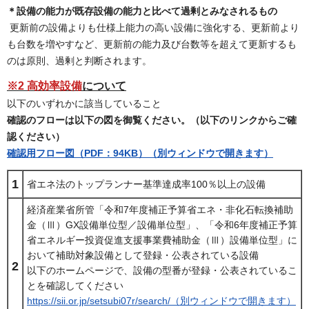
＊設備の能力が既存設備の能力と比べて過剰とみなされるもの
更新前の設備よりも仕様上能力の高い設備に強化する、更新前より
も台数を増やすなど、更新前の能力及び台数等を超えて更新するも
のは原則、過剰と判断されます。
※2 高効率設備
について
以下のいずれかに該当していること
確認のフローは以下の図を御覧ください。（以下のリンクからご確
認ください）
確認用フロー図（PDF：94KB）（別ウィンドウで開きます）
1
省エネ法のトップランナー基準達成率100％以上の設備
経済産業省所管「令和7年度補正予算省エネ・非化石転換補助
金（Ⅲ）GX設備単位型／設備単位型」、「令和6年度補正予算
省エネルギー投資促進支援事業費補助金（Ⅲ）設備単位型」に
おいて補助対象設備として登録・公表されている設備
2
以下のホームページで、設備の型番が登録・公表されているこ
とを確認してください
https://sii.or.jp/setsubi07r/search/（別ウィンドウで開きます）