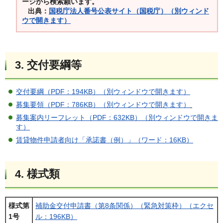
ージから検索願います。
出典：
国税庁法人番号公表サイト（国税庁）（別ウィンド
ウで開きます）
3. 交付要綱等
交付要綱（PDF：194KB）（別ウィンドウで開きます）
募集要領（PDF：786KB）（別ウィンドウで開きます）
募集案内リーフレット（PDF：632KB）（別ウィンドウで開きま
す）
賃貸物件申請者向け「承諾書（例）」（ワード：16KB）
4.
様式類
様式第
補助金交付申請書（第8条関係）（緊急対策枠）（エクセ
1号
ル：196KB）