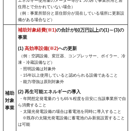
エネルギー使用量のメーター等が1つのみで事業所用と居
住用とで分かれていない場合）
（例：事業所部分と居住部分が混在している場所に更新設
備がある場合など）
補助対象経費(※1)
の合計が
60万円以上
の(1)～(3)の
事業
(1)
高効率設備(※2)
への更新
（例：空調設備、変圧器、コンプレッサー、ボイラー、冷
凍・冷蔵設備など）
・照明設備は対象外
・15年以上使用していると認められる設備であること
・能力増強は原則対象外
(2) 再生可能エネルギーの導入
補助
・年間想定発電量のうち65％程度を目安に当該事業所で自
対象
ら消費すること
事業
・太陽光発電設備の場合は蓄電池を同時に導入すること
※既存の太陽光発電設備に蓄電池のみ新規設置すること
は可能