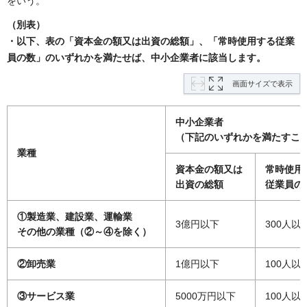
をいう。
（別表）
・以下、表の「資本金の額又は出資の総額」、「常時使用する従業
員の数」のいずれかを満たせば、中小企業者に該当します。
画面サイズで表示
中小企業者
（下記のいずれかを満たすこ
業種
資本金の額又は
常時使用
出資の総額
従業員の
①製造業、建設業、運輸業
3億円以下
300人以
その他の業種（②～④を除く）
②卸売業
1億円以下
100人以
③サービス業
5000万円以下
100人以