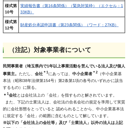
様式第
実績報告書（第16条関係）（緊急対策枠）（エクセル：1
10号
33KB）
様式第
財産処分承認申請書（第23条関係）（ワード：27KB）
12号
（注記）対象事業者について
民間事業者（埼玉県内で1年以上事業活動を営んでいる法人及び個人
＊1
＊2
事業主。
ただし、
会社
にあっては、
中小企業者
（中小企業基
本法（昭和38年法律第154号）第2条第1項の各号のいずれかに該当
するもの）に限る。
1
＊
会社
とは会社法上の「会社」を指すものと解されています。
また、下記の士業法人は、会社法の合名会社の規定を準用して実質
的に会社形態をとっていると 認められることから、中小企業基本法
に規定する「会社」の範囲に含むものとして解しています。
※以下の「会社法上の会社等」及び「士業法人」以外の法人は上記