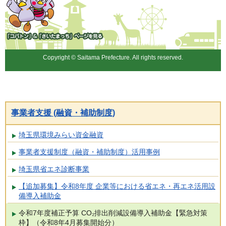
「コバトン」&「さいたまっ
ち」
Copyright © Saitama Prefecture. All rights reserved.
事業者支援 (融資・補助制度)
埼玉県環境みらい資金融資
事業者支援制度（融資・補助制度）活用事例
埼玉県省エネ診断事業
【追加募集】令和8年度 企業等における省エネ・再エネ活用設
備導入補助金
令和7年度補正予算 CO₂排出削減設備導入補助金【緊急対策
枠】（令和8年4月募集開始分）