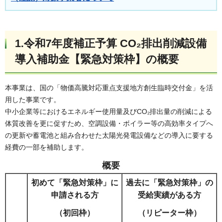
1.令和7年度補正予算 CO₂排出削減設備
導入補助金【緊急対策枠】の概要
本事業は、国の「物価高騰対応重点支援地方創生臨時交付金」を活
用した事業です。
中小企業等におけるエネルギー使用量及びCO₂排出量の削減による
体質改善を更に促すため、空調設備・ボイラー等の高効率タイプへ
の更新や蓄電池と組み合わせた太陽光発電設備などの導入に要する
経費の一部を補助します。
概要
初めて「緊急対策枠」に
過去に「緊急対策枠」の
申請される方
受給実績がある方
（初回枠）
（リピーター枠）