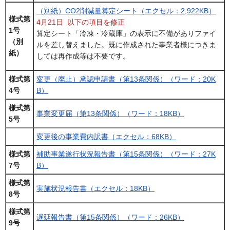
（別紙）CO2削減量算定シート（エクセル：2,922KB）
様式第
4月21日 以下の項目を修正
1号
算定シート「冷凍・冷蔵庫」の表示に不備がありファイ
（別
ルを差し替えました。既に作成された事業者様につきま
紙）
しては再作成等は不要です。
様式第
変更（廃止）承認申請書（第13条関係）（ワード：20K
4号
B）
様式第
事業変更届（第13条関係）（ワード：18KB）
5号
変更後の事業費内訳書（エクセル：68KB）
様式第
補助事業遂行状況報告書（第15条関係）（ワード：27K
7号
B）
様式第
実施状況報告書（エクセル：18KB）
8号
様式第
遅延報告書（第15条関係）（ワード：26KB）
9号