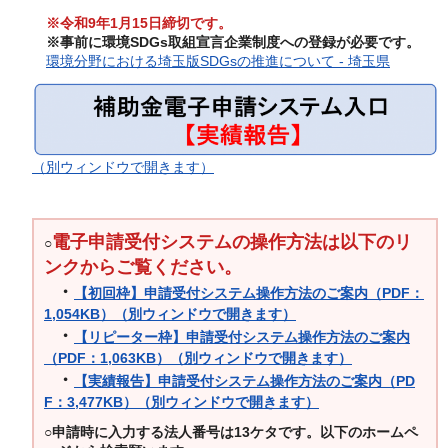
※令和9年1月15日締切です。
※事前に環境SDGs取組宣言企業制度への登録が必要です。
環境分野における埼玉版SDGsの推進について - 埼玉県
（別ウィンドウで開きます）
電子申請受付システムの操作方法は以下のリ
○
ンクからご覧ください。
・
【初回枠】申請受付システム操作方法のご案内（PDF：
1,054KB）（別ウィンドウで開きます）
・
【リピーター枠】申請受付システム操作方法のご案内
（PDF：1,063KB）（別ウィンドウで開きます）
・
【実績報告】申請受付システム操作方法のご案内（PD
F：3,477KB）（別ウィンドウで開きます）
○申請時に入力する法人番号は13ケタです。以下のホームペ