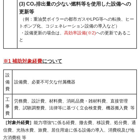
(3) CO₂排出量の少ない燃料等を使用した設備への
更新等
（例：重油焚ボイラーの都市ガスやLPG等への転換、ヒー
トポンプ化、コジェネレーション設備の導入など）
・設備更新の場合は、
高効率設備(※2)
への更新であるこ
と
※1 補助対象経費
について
設
備
設備費、必要不可欠な付属機器
費
工
労務費、設計費、材料費、消耗品費・雑材料費、直接管理
事
費、試験調整費、法律等に基づく立会検査費、機器搬入費 等
費
［対象外経費］
能力増強*に係る経費、撤去費、移設費、処分費、通
信費、光熱水費、旅費、居住用途に係る設備の導入、消費税及び地
方消費税 等