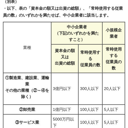
（別表）
・以下、表の「資本金の額又は出資の総額」、「常時使用する従業
員の数」のいずれかを満たせば、中小企業者に該当します。
中小企業者
小規模企
（下記のいずれかを満た
業者
すこと）
業種
常時使用
資本金の額
常時使用す
する
又は
る
従業員の
出資の総額
従業員の数
数
①製造業、建設業、運輸
業
3億円以下
300人以下
20人以下
その他の業種（②～④を
除く）
②卸売業
1億円以下
100人以下
5人以下
5000万円以
③サービス業
100人以下
5人以下
下