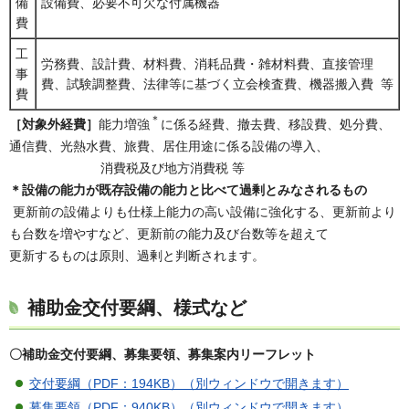
備
設備費、必要不可欠な付属機器
費
工
労務費、設計費、材料費、消耗品費・雑材料費、直接管理
事
費、試験調整費、法律等に基づく立会検査費、機器搬入費 等
費
＊
［対象外経費］
能力増強
に係る経費、撤去費、移設費、処分費、
通信費、光熱水費、旅費、居住用途に係る設備の導入、
消費税及び地方消費税 等
＊設備の能力が既存設備の能力と比べて過剰とみなされるもの
更新前の設備よりも仕様上能力の高い設備に強化する、更新前より
も台数を増やすなど、更新前の能力及び台数等を超えて
更新するものは原則、過剰と判断されます。
補助金交付要綱、様式など
〇補助金交付要綱、募集要領、募集案内リーフレット
交付要綱（PDF：194KB）（別ウィンドウで開きます）
募集要領（PDF：940KB）（別ウィンドウで開きます）