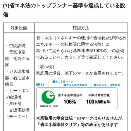
(1)省エネ法のトップランナー基準を達成している設
備
対象設備
確認方法
省エネ法（エネルギーの使用の合理化及び非化石
エネルギーへの転換等に関する法律）に
・空調設備
基づいて定められた基準達成率100%以上の設備
・電気冷蔵
であることを、カタログ等で確認してください。
庫、電気冷凍
庫
（表示例）
・ガス温水機
家庭用の場合、以下のマークが表示されてます。
器、石油温水
機器
・ヒートポン
プ給湯機
・変圧器
・交流電動機
（モーター）
※業務用の場合は統一のマークはありませんが、
「省エネ基準値クリア」等の表示があります