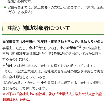
提出が必要です。
実績報告までに、施工業者への支払いが必要です。（原則、金融
機関による振込）
注記）補助対象者について
民間事業者（埼玉県内で1年以上事業活動を営んでいる法人及び個人
＊1
＊2
事業主。
ただし、
会社
にあっては、
中小企業者
（中小企業基
本法（昭和38年法律第154号）第2条第1項の各号のいずれかに該当
するもの）に限る。
1
＊
会社
とは会社法上の「会社」を指すものと解されています。
また、下記の士業法人は、会社法の合名会社の規定を準用して実質
的に会社形態をとっていると
認められることから、中小企業基本法に規定する「会社」の範囲に
含むものとして解しています。
※以下の「会社法上の会社等」及び「士業法人」以外の法人は上記
制限はありません。