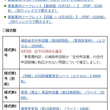
募集案内リーフレット【最新版（5月1日～）】（PDF：533K
B）（別ウィンドウで開きます）
募集案内リーフレット【旧版（～4月30日）】（PDF：532KB）
（別ウィンドウで開きます）
〇様式類
補助金交付申請書（第8条関係）（緊急対策枠）（エク
セル：192KB）
様式第1
4月3日 以下の項目を修正
号
「事業費内訳」の補助申請額が「交付申請書」の交付
申請額欄に転記されない問題について修正しました。
様式第1
（別紙）CO2削減量算定シート（エクセル：2,846K
号（別
B）
紙）
様式第4
変更（廃止）承認申請書（第13条関係）（ワード：20
号
KB）
様式第5
事業変更届（第13条関係）（ワード：18KB）