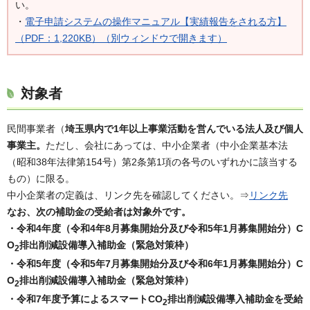
い。
・
電子申請システムの操作マニュアル【実績報告をされる方】
（PDF：1,220KB）（別ウィンドウで開きます）
対象者
民間事業者（
埼玉県内で1年以上事業活動を営んでいる法人及び個人
事業主。
ただし、会社にあっては、中小企業者（中小企業基本法
（昭和38年法律第154号）第2条第1項の各号のいずれかに該当する
もの）に限る。
中小企業者の定義は、リンク先を確認してください。⇒
リンク先
なお、次の補助金の受給者は対象外です。
・令和4年度（令和4年8月募集開始分及び令和5年1月募集開始分）C
O
排出削減設備導入補助金（緊急対策枠）
2
・令和5年度（令和5年7月募集開始分及び令和6年1月募集開始分）C
O
排出削減設備導入補助金（緊急対策枠）
2
・令和7年度予算によるスマートCO
排出削減設備導入補助金を受給
2