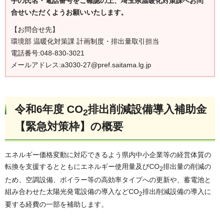
手の氏名・電話番号をご確認の上、埼玉県温暖化対策課へお問
合せいただくようお願いいたします。
【お問合せ先】
環境部 温暖化対策課 計画制度・排出量取引担当
電話番号:048-830-3021
メールアドレス:a3030-27@pref.saitama.lg.jp
令和6年度 CO
排出削減設備導入補助金
2
【緊急対策枠】の概要
エネルギー価格変動に対応できるよう県内中小企業等の経営体質の
転換を支援するとともにエネルギー使用量及びCO
排出量の削減の
2
ため、空調設備、ボイラー等の高効率タイプへの更新や、蓄電池と
組み合わせた太陽光発電設備の導入などCO
排出削減設備の導入に
2
要する経費の一部を補助します。