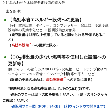
と組み合わせた太陽光発電設備の導入等
（主な条件）
【
高効率省エネルギー設備への更新
】
［例］空調設備、ボイラー、コンプレッサー、変圧器、冷凍冷蔵
設備等の高効率化など ※照明設備は対象外
（既存設備は15年以上使用していると認められる設備であるこ
と）
＊
（
高効率設備
への更新に限る）
【CO
排出量の少ない燃料等を使用した設備への
2
更新等】
[例]ボイラーの都市ガスやLPG等への転換・ヒートポンプ化やコ
ジェネレーション設備・インバータ制御等の導入、など
＊
（設備の更新の場合は、
高効率設備
への更新に限る）
*補助対象となる
高効率設備は、以下の(1)(2)(3)です。
確認のフローは以下の図を御覧ください。（以下のリンクから
ご確認ください）
確認用フロー図（PDF：94KB）（別ウィンドウで開きます）