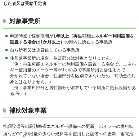
した者又は受給予定者
対象事業所
申請時点で稼働期間が
1年以上（再生可能エネルギー利用設備を
設置する場合は1か月以上）
の県内に所在する事業所
自ら所有又は賃貸借している事業所
住居兼事業所の場合、住居部分は対象となりません。
（例：再生可能エネルギーの利用設備を設置する場合で、エネル
ギー使用量のメーター等が1つのみで事業所用と居住用とで
分かれていない場合、住居部分を区別できないため、補助金の対
象とはなりません。）
（例：事業所部分と居住部分が混在している場所に更新設備があ
る 等））
補助対象事業
空調設備等の高効率省エネルギー設備への更新、ボイラーの燃料転
換などCO
排出量の少ない燃料等を使用した設備への更新、蓄電池
2