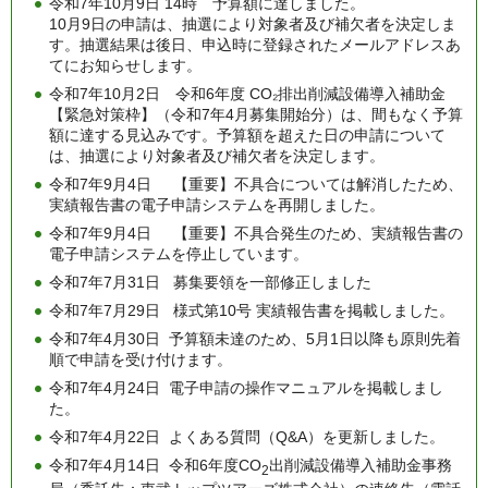
令和7年10月9日 14時 予算額に達しました。
10月9日の申請は、抽選により対象者及び補欠者を決定しま
す。抽選結果は後日、申込時に登録されたメールアドレスあ
てにお知らせします。
令和7年10月2日 令和6年度 CO₂排出削減設備導入補助金
【緊急対策枠】（令和7年4月募集開始分）は、間もなく予算
額に達する見込みです。予算額を超えた日の申請について
は、抽選により対象者及び補欠者を決定します。
令和7年9月4日 【重要】不具合については解消したため、
実績報告書の電子申請システムを再開しました。
令和7年9月4日 【重要】不具合発生のため、実績報告書の
電子申請システムを停止しています。
令和7年7月31日 募集要領を一部修正しました
令和7年7月29日 様式第10号 実績報告書を掲載しました。
令和7年4月30日 予算額未達のため、5月1日以降も原則先着
順で申請を受け付けます。
令和7年4月24日 電子申請の操作マニュアルを掲載しまし
た。
令和7年4月22日 よくある質問（Q&A）を更新しました。
令和7年4月14日 令和6年度CO
出削減設備導入補助金事務
2