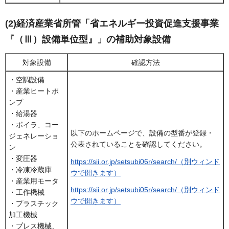
(2)経済産業省所管「省エネルギー投資促進支援事業
『（Ⅲ）設備単位型』」の補助対象設備
対象設備
確認方法
・空調設備
・産業ヒートポ
ンプ
・給湯器
・ボイラ、コー
以下のホームページで、設備の型番が登録・
ジェネレーショ
公表されていることを確認してください。
ン
・変圧器
https://sii.or.jp/setsubi06r/search/（別ウィンド
・冷凍冷蔵庫
ウで開きます）
・産業用モータ
https://sii.or.jp/setsubi05r/search/（別ウィンド
・工作機械
ウで開きます）
・プラスチック
加工機械
・プレス機械、