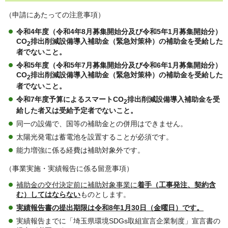
（申請にあたっての注意事項）
令和4年度（令和4年8月募集開始分及び令和5年1月募集開始分）
CO
排出削減設備導入補助金（緊急対策枠）の補助金を受給した
2
者でないこと。
令和5年度（令和5年7月募集開始分及び令和6年1月募集開始分）
CO
排出削減設備導入補助金（緊急対策枠）の補助金を受給した
2
者でないこと。
令和7年度予算によるスマートCO
排出削減設備導入補助金を受
2
給した者又は受給予定者でないこと。
同一の設備で、国等の補助金との併用はできません。
太陽光発電は蓄電池を設置することが必須です。
能力増強に係る経費は補助対象外です。
（事業実施・実績報告に係る留意事項）
補助金の交付決定前に補助対象事業に
着手（工事発注、契約含
む）してはならない
ものとします。
実績報告書の提出期限は令和8年1月30日（金曜日）です。
実績報告までに「埼玉県環境SDGs取組宣言企業制度」宣言書の