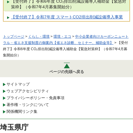
【受付終了】令和6年度 CO₂排出削減設備導入補助金【緊急対
策枠】（令和7年4月募集開始分）
【受付終了】令和7年度 スマートCO2排出削減設備導入事業
トップページ
>
くらし・環境
>
環境・エコ
>
中小企業者向けカーボンニュート
ラル・省エネ支援制度の御案内【省エネ診断、セミナー、補助金等】
> 【受付
終了】令和6年度 CO₂排出削減設備導入補助金【緊急対策枠】（令和7年4月募
集開始分）
ページの先頭へ戻る
サイトマップ
ウェブアクセシビリティ
プライバシーポリシー・免責事項
著作権・リンクについて
関係機関リンク集
埼玉県庁